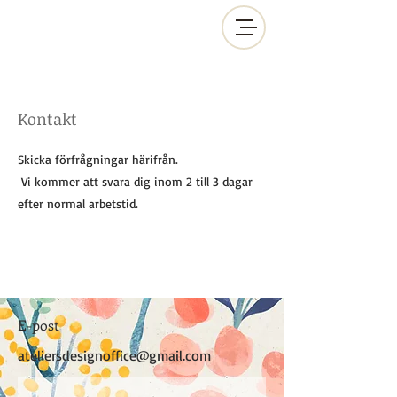
Kontakt
Skicka förfrågningar härifrån.
​
Vi kommer att svara dig inom 2 till 3 dagar
efter normal arbetstid.
E-post
ateliersdesignoffice@gmail.com