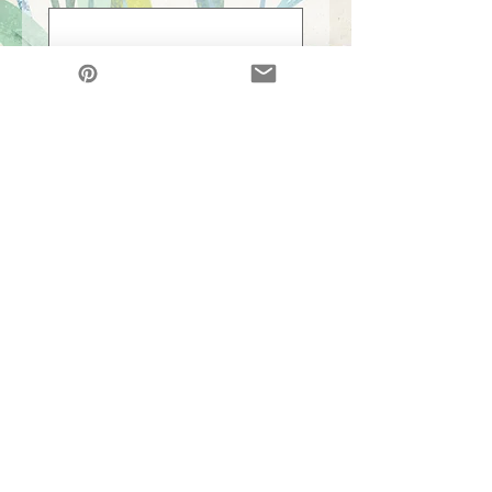
Additional information
*
Submit
illustration
club SUGAR
Modellklass
creation
Copyright ©
2013-2026 (1995-2026)
atelier s design office /
masayo sakai (sake well)
Sakai (酒井) Masayo
Alla rättigheter förbehållna
* Obehörig användning / reproduktion förbjuden *