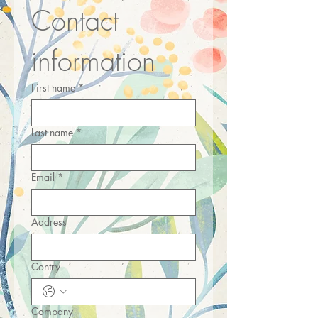
Contact 
information
First name
*
Last name
*
Email
*
Address
Contry
Company