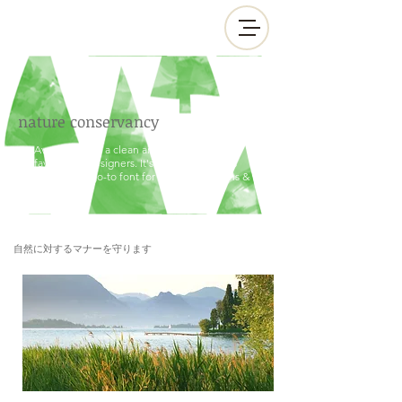
nature conservancy
Avenir Light is a clean and stylish font
favored by designers. It's easy on the eyes
and a great go-to font for titles, paragraphs &
more.
自然に対するマナーを守ります