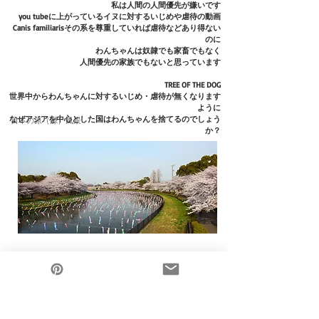
私は人間の人間優先が嫌いです
you tubeに上がっているイヌに対するいじめや虐待の動画
Canis familiarisその系を尊重していれば虐待などあり得ない
のに
わんちゃんは奴隷でも家畜でもなく
人間優先の家族でもないと思っています
TREE OF THE DOG
世界中からわんちゃんに対するいじめ・虐待が無くなります
ように
​なぜアジアを中心とした国はわんちゃんを捨てるのでしょう
日本の原（源）風景
か？