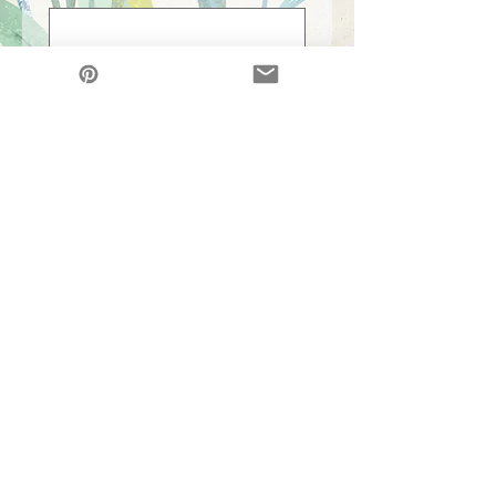
Additional information
*
Submit
illustration
club SUGAR
Modelléierungs Klass
creation
Copyright ©
2013-2026 (1995-2026)
atelier s design office /
villmools
Sakai (sake well 酒井) Masayo
All Rechter reservéiert
* Net autoriséiert Benotzung / Reproduktioun verbueden *