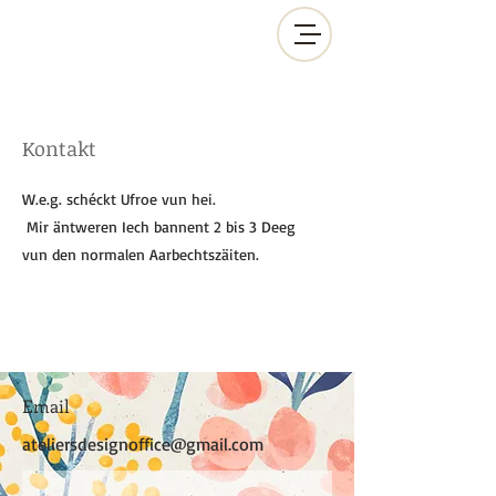
Kontakt
W.e.g. schéckt Ufroe vun hei.
​
Mir äntweren Iech bannent 2 bis 3 Deeg
vun den normalen Aarbechtszäiten.
Email
ateliersdesignoffice@gmail.com