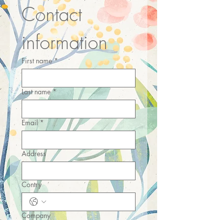
Contact 
information
First name
*
Last name
*
Email
*
Address
Contry
Company